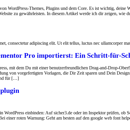
von WordPress-Themes, Plugins und dem Core. Es ist wichtig, deine 
 Website zu gewährleisten. In diesem Artikel werde ich dir zeigen, wi
t, consectetur adipiscing elit. Ut elit tellus, luctus nec ullamcorper mat
entor Pro importierst: Ein Schritt-für-Sch
dPress, mit dem Du mit einer benutzerfreundlichen Drag-and-Drop-Oberf
ung von vorgefertigten Vorlagen, die Dir Zeit sparen und Dein Design 
nd für […]
 plugin
 in WordPress einbinden: Auf sicher3.de oder im Inspektor prüfen, ob S
Bei einer roten Warnung: Geht am besten auf den google web font help